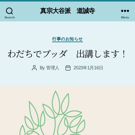
真宗大谷派 道誠寺
Search
Menu
Categories
行事のお知らせ
わだちでブッダ 出講します！
By
管理人
2023年1月16日
Post
Post
author
date