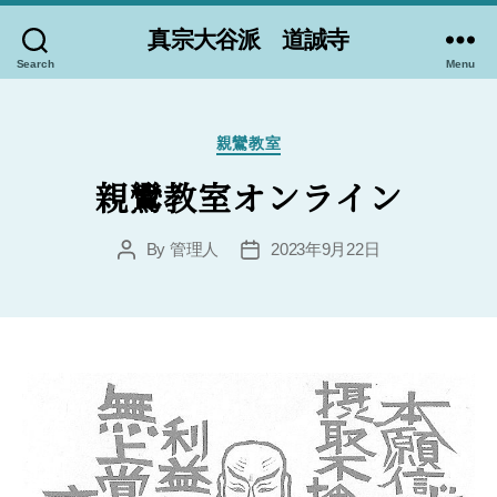
真宗大谷派 道誠寺
Search
Menu
Categories
親鸞教室
親鸞教室オンライン
By
管理人
2023年9月22日
Post
Post
author
date