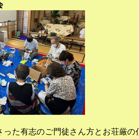
会
さった有志のご門徒さん方とお荘厳の