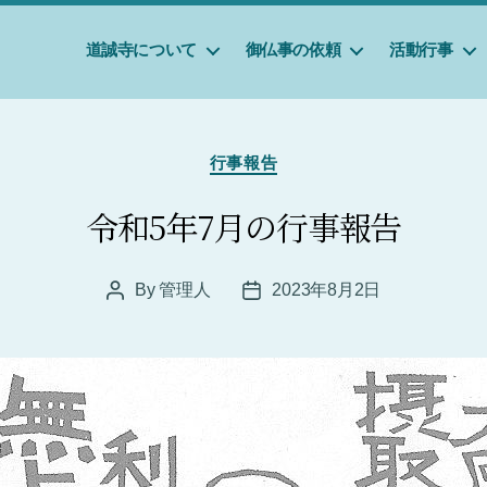
道誠寺について
御仏事の依頼
活動行事
Categories
行事報告
令和5年7月の行事報告
By
管理人
2023年8月2日
Post
Post
author
date