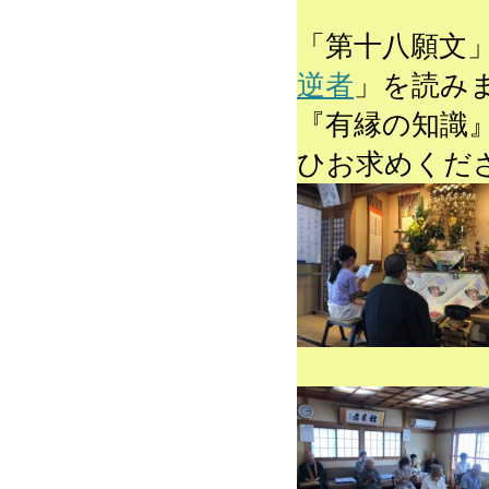
「第十八願文
逆者
」を読み
『有縁の知識
ひお求めくだ