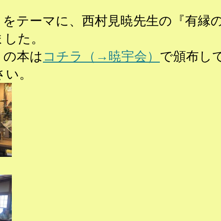
」をテーマに、西村見暁先生の『有縁
ました。
』の本は
コチラ（→暁宇会）
で頒布し
さい。