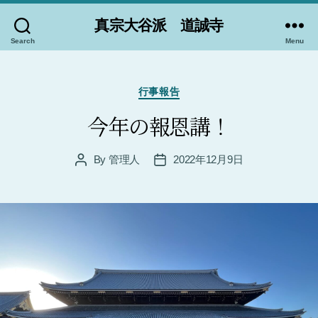
真宗大谷派 道誠寺
Search
Menu
Categories
行事報告
今年の報恩講！
By
管理人
2022年12月9日
Post
Post
author
date